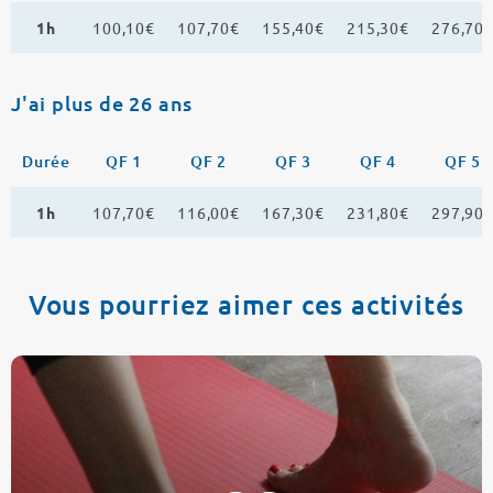
1h
100,10€
107,70€
155,40€
215,30€
276,70
J'ai plus de 26 ans
Durée
QF 1
QF 2
QF 3
QF 4
QF 5
1h
107,70€
116,00€
167,30€
231,80€
297,90
Vous pourriez aimer ces activités