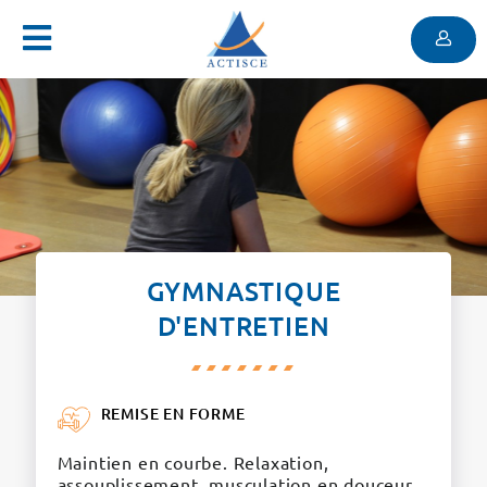
Menu
Contenu
Menu
GYMNASTIQUE
D'ENTRETIEN
REMISE EN FORME
Maintien en courbe. Relaxation,
assouplissement, musculation en douceur.