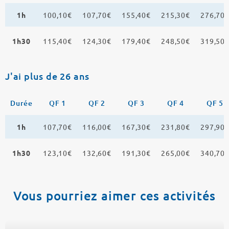
1h
100,10€
107,70€
155,40€
215,30€
276,70
1h30
115,40€
124,30€
179,40€
248,50€
319,50
J'ai plus de 26 ans
Durée
QF 1
QF 2
QF 3
QF 4
QF 5
1h
107,70€
116,00€
167,30€
231,80€
297,90
1h30
123,10€
132,60€
191,30€
265,00€
340,70
Vous pourriez aimer ces activités