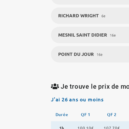
RICHARD WRIGHT
6e
MESNIL SAINT DIDIER
16e
POINT DU JOUR
16e
Je trouve le prix de mo
J'ai 26 ans ou moins
Durée
QF 1
QF 2
1h
100,10€
107,70€