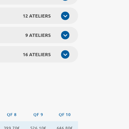
12 ATELIERS
9 ATELIERS
16 ATELIERS
QF 8
QF 9
QF 10
399,70€
526,10€
646,80€