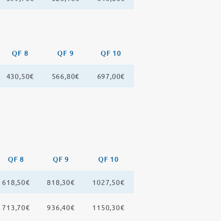
QF 8
QF 9
QF 10
430,50€
566,80€
697,00€
QF 8
QF 9
QF 10
618,50€
818,30€
1027,50€
713,70€
936,40€
1150,30€