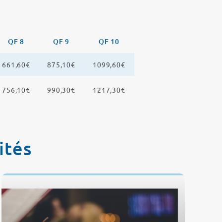
QF 8
QF 9
QF 10
661,60€
875,10€
1099,60€
756,10€
990,30€
1217,30€
ités