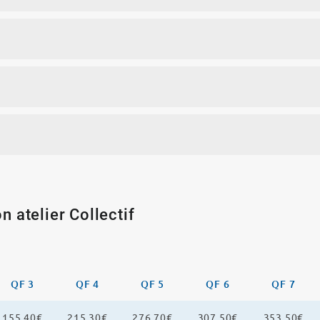
n atelier Collectif
QF 3
QF 4
QF 5
QF 6
QF 7
155,40€
215,30€
276,70€
307,50€
353,50€