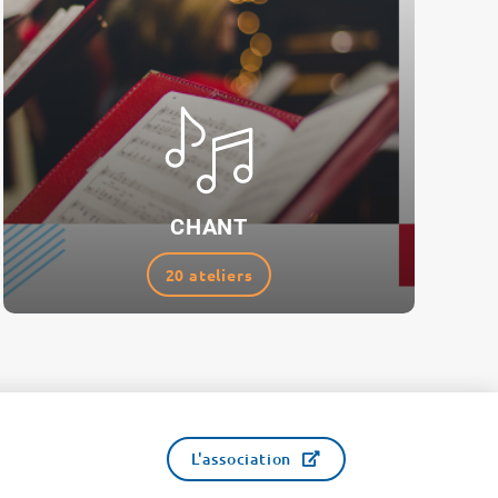
CHANT
20 ateliers
L'association