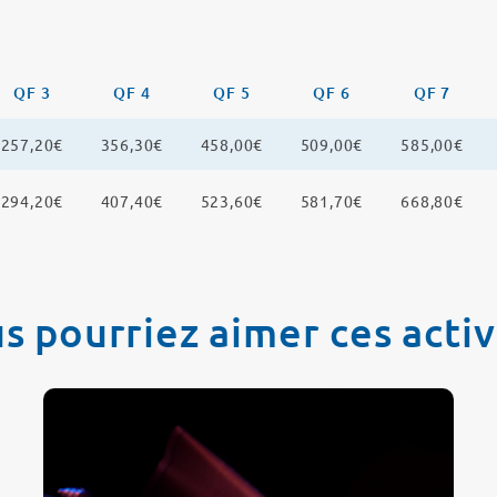
QF 3
QF 4
QF 5
QF 6
QF 7
257,20€
356,30€
458,00€
509,00€
585,00€
294,20€
407,40€
523,60€
581,70€
668,80€
s pourriez aimer ces activ