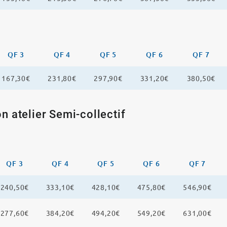
QF 3
QF 4
QF 5
QF 6
QF 7
167,30€
231,80€
297,90€
331,20€
380,50€
n atelier Semi-collectif
QF 3
QF 4
QF 5
QF 6
QF 7
240,50€
333,10€
428,10€
475,80€
546,90€
277,60€
384,20€
494,20€
549,20€
631,00€