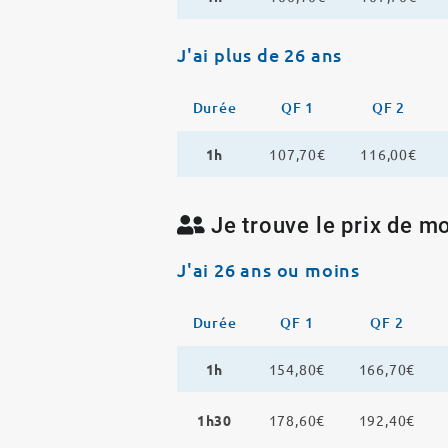
J'ai plus de 26 ans
Durée
QF 1
QF 2
1h
107,70€
116,00€
Je trouve le prix de mo
J'ai 26 ans ou moins
Durée
QF 1
QF 2
1h
154,80€
166,70€
1h30
178,60€
192,40€