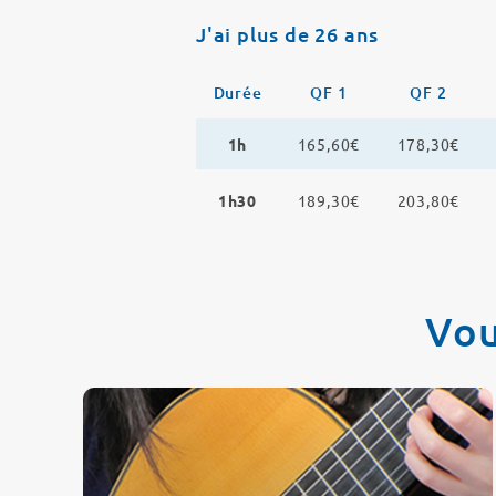
J'ai plus de 26 ans
Durée
QF 1
QF 2
1h
165,60€
178,30€
1h30
189,30€
203,80€
Vou