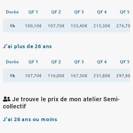
Durée
QF 1
QF 2
QF 3
QF 4
QF 5
1h
100,10€
107,70€
155,40€
215,30€
276,70
J'ai plus de 26 ans
Durée
QF 1
QF 2
QF 3
QF 4
QF 5
1h
107,70€
116,00€
167,30€
231,80€
297,90
Je trouve le prix de mon atelier Semi-
collectif
J'ai 26 ans ou moins