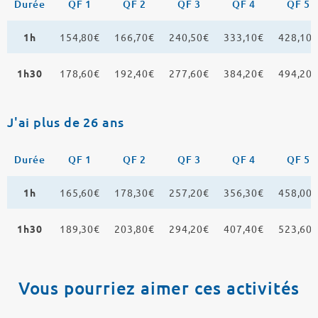
Durée
QF 1
QF 2
QF 3
QF 4
QF 5
1h
154,80€
166,70€
240,50€
333,10€
428,10
1h30
178,60€
192,40€
277,60€
384,20€
494,20
J'ai plus de 26 ans
Durée
QF 1
QF 2
QF 3
QF 4
QF 5
1h
165,60€
178,30€
257,20€
356,30€
458,00
1h30
189,30€
203,80€
294,20€
407,40€
523,60
Vous pourriez aimer ces activités