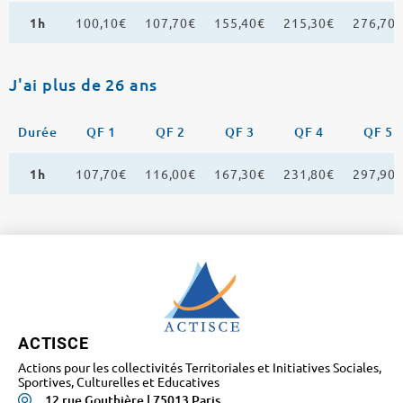
1h
100,10€
107,70€
155,40€
215,30€
276,70
J'ai plus de 26 ans
Durée
QF 1
QF 2
QF 3
QF 4
QF 5
1h
107,70€
116,00€
167,30€
231,80€
297,90
ACTISCE
Actions pour les collectivités Territoriales et Initiatives Sociales,
Sportives, Culturelles et Educatives
12 rue Gouthière | 75013 Paris