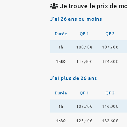
Je trouve le prix de mo
J'ai 26 ans ou moins
Durée
QF 1
QF 2
1h
100,10€
107,70€
1h30
115,40€
124,30€
J'ai plus de 26 ans
Durée
QF 1
QF 2
1h
107,70€
116,00€
1h30
123,10€
132,60€