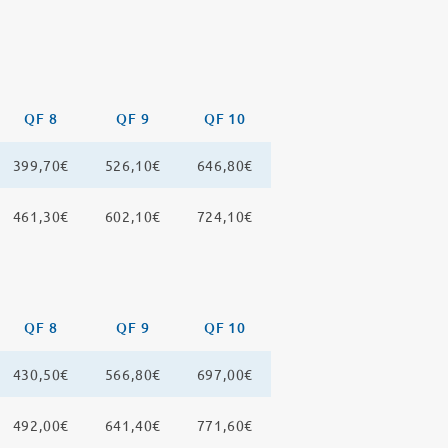
QF 8
QF 9
QF 10
399,70€
526,10€
646,80€
461,30€
602,10€
724,10€
QF 8
QF 9
QF 10
430,50€
566,80€
697,00€
492,00€
641,40€
771,60€