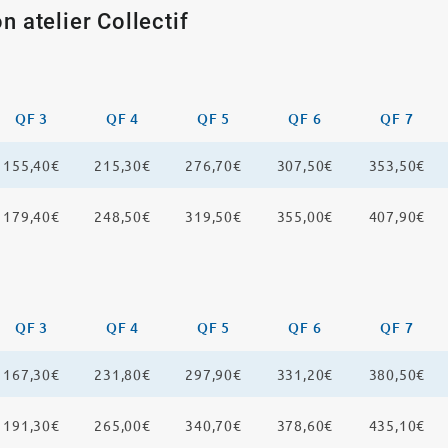
n atelier Collectif
QF 3
QF 4
QF 5
QF 6
QF 7
155,40€
215,30€
276,70€
307,50€
353,50€
179,40€
248,50€
319,50€
355,00€
407,90€
QF 3
QF 4
QF 5
QF 6
QF 7
167,30€
231,80€
297,90€
331,20€
380,50€
191,30€
265,00€
340,70€
378,60€
435,10€