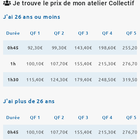
Je trouve le prix de mon atelier Collectif
J'ai 26 ans ou moins
Durée
QF 1
QF 2
QF 3
QF 4
QF 5
0h45
92,30€
99,30€
143,40€
198,60€
255,20
1h
100,10€
107,70€
155,40€
215,30€
276,70
1h30
115,40€
124,30€
179,40€
248,50€
319,50
J'ai plus de 26 ans
Durée
QF 1
QF 2
QF 3
QF 4
QF 5
0h45
100,10€
107,70€
155,40€
215,30€
276,70