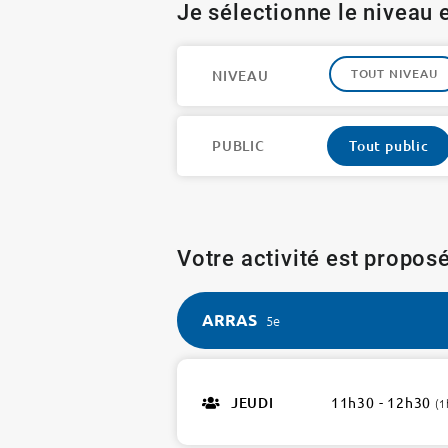
Je sélectionne le niveau e
TOUT NIVEAU
NIVEAU
PUBLIC
Tout public
Votre activité est proposé
ARRAS
5e
ARRAS
5e
JEUDI
11h30 - 12h30
(1
1
atelier