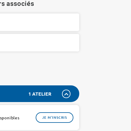
ers associés
1 ATELIER
isponibles
JE M'INSCRIS