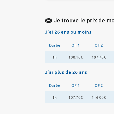
Je trouve le prix de mo
J'ai 26 ans ou moins
Durée
QF 1
QF 2
1h
100,10€
107,70€
J'ai plus de 26 ans
Durée
QF 1
QF 2
1h
107,70€
116,00€