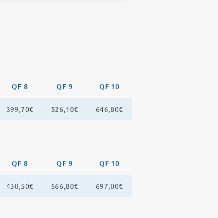
QF 8
QF 9
QF 10
399,70€
526,10€
646,80€
QF 8
QF 9
QF 10
430,50€
566,80€
697,00€