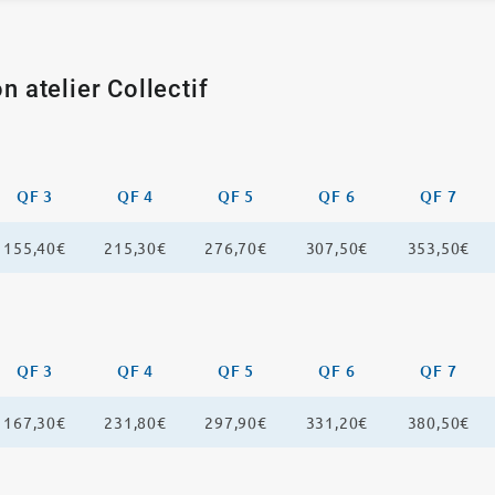
n atelier Collectif
QF 3
QF 4
QF 5
QF 6
QF 7
155,40€
215,30€
276,70€
307,50€
353,50€
QF 3
QF 4
QF 5
QF 6
QF 7
167,30€
231,80€
297,90€
331,20€
380,50€