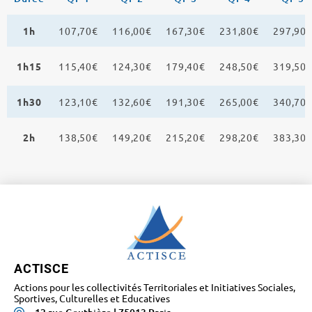
1h
107,70€
116,00€
167,30€
231,80€
297,90
1h15
115,40€
124,30€
179,40€
248,50€
319,50
1h30
123,10€
132,60€
191,30€
265,00€
340,70
2h
138,50€
149,20€
215,20€
298,20€
383,30
ACTISCE
Actions pour les collectivités Territoriales et Initiatives Sociales,
Sportives, Culturelles et Educatives