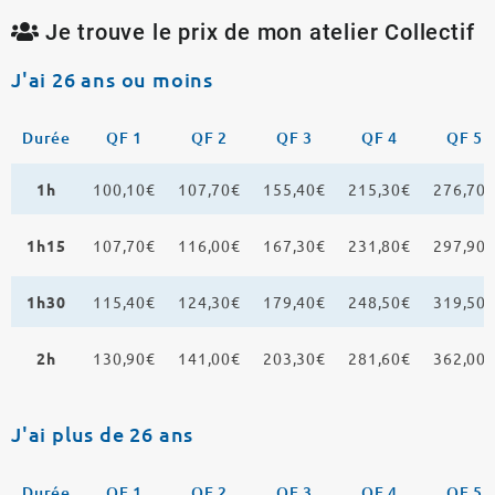
Je trouve le prix de mon atelier Collectif
J'ai 26 ans ou moins
Durée
QF 1
QF 2
QF 3
QF 4
QF 5
1h
100,10€
107,70€
155,40€
215,30€
276,70
1h15
107,70€
116,00€
167,30€
231,80€
297,90
1h30
115,40€
124,30€
179,40€
248,50€
319,50
2h
130,90€
141,00€
203,30€
281,60€
362,00
J'ai plus de 26 ans
Durée
QF 1
QF 2
QF 3
QF 4
QF 5