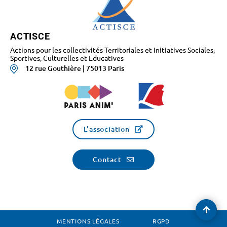
ACTISCE
Actions pour les collectivités Territoriales et Initiatives Sociales,
Sportives, Culturelles et Educatives
12 rue Gouthière | 75013 Paris
L'association
Contact
Reve
en
MENTIONS LÉGALES
RGPD