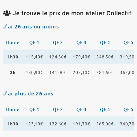
Je trouve le prix de mon atelier Collectif
J'ai 26 ans ou moins
Durée
QF 1
QF 2
QF 3
QF 4
QF 5
1h30
115,40€
124,30€
179,40€
248,50€
319,50
2h
130,90€
141,00€
203,30€
281,60€
362,00
J'ai plus de 26 ans
Durée
QF 1
QF 2
QF 3
QF 4
QF 5
1h30
123,10€
132,60€
191,30€
265,00€
340,70