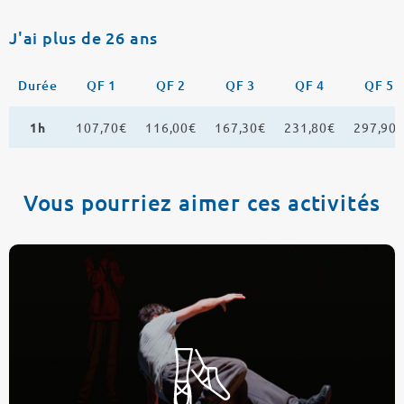
J'ai plus de 26 ans
Durée
QF 1
QF 2
QF 3
QF 4
QF 5
1h
107,70€
116,00€
167,30€
231,80€
297,90
Vous pourriez aimer ces activités