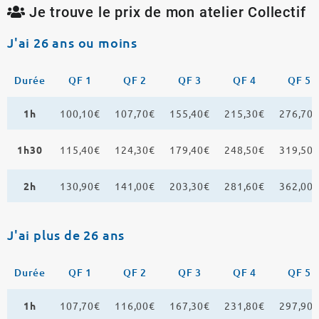
Je trouve le prix de mon atelier Collectif
J'ai 26 ans ou moins
Durée
QF 1
QF 2
QF 3
QF 4
QF 5
1h
100,10€
107,70€
155,40€
215,30€
276,70
1h30
115,40€
124,30€
179,40€
248,50€
319,50
2h
130,90€
141,00€
203,30€
281,60€
362,00
J'ai plus de 26 ans
Durée
QF 1
QF 2
QF 3
QF 4
QF 5
1h
107,70€
116,00€
167,30€
231,80€
297,90