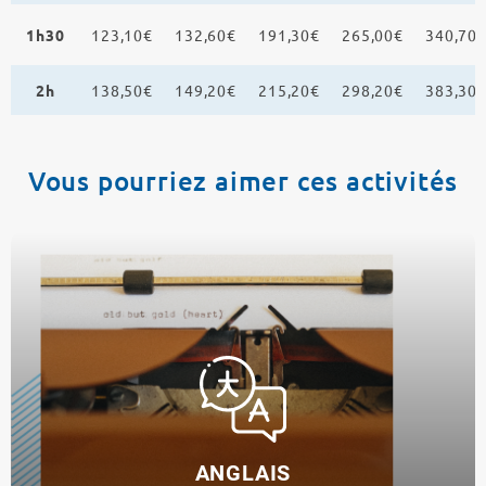
1h30
123,10€
132,60€
191,30€
265,00€
340,70
2h
138,50€
149,20€
215,20€
298,20€
383,30
Vous pourriez aimer ces activités
ANGLAIS