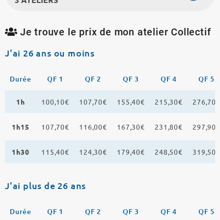
Je trouve le prix de mon atelier Collectif
J'ai 26 ans ou moins
Durée
QF 1
QF 2
QF 3
QF 4
QF 5
1h
100,10€
107,70€
155,40€
215,30€
276,70
1h15
107,70€
116,00€
167,30€
231,80€
297,90
1h30
115,40€
124,30€
179,40€
248,50€
319,50
J'ai plus de 26 ans
Durée
QF 1
QF 2
QF 3
QF 4
QF 5