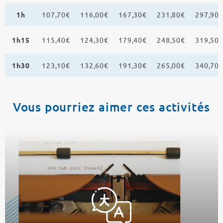
1h
107,70€
116,00€
167,30€
231,80€
297,90
1h15
115,40€
124,30€
179,40€
248,50€
319,50
1h30
123,10€
132,60€
191,30€
265,00€
340,70
Vous pourriez aimer ces activités