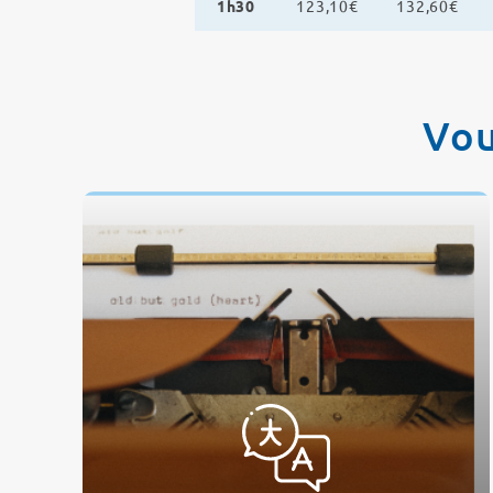
1h30
123,10€
132,60€
Vou