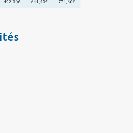
492,00€
641,40€
771,60€
ités