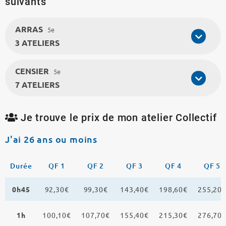
suivants
ARRAS
5e
3 ATELIERS
CENSIER
5e
7 ATELIERS
Je trouve le prix de mon atelier Collectif
J'ai 26 ans ou moins
Durée
QF 1
QF 2
QF 3
QF 4
QF 5
0h45
92,30€
99,30€
143,40€
198,60€
255,20
1h
100,10€
107,70€
155,40€
215,30€
276,70