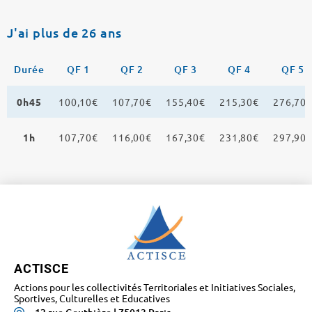
J'ai plus de 26 ans
Durée
QF 1
QF 2
QF 3
QF 4
QF 5
0h45
100,10€
107,70€
155,40€
215,30€
276,70
1h
107,70€
116,00€
167,30€
231,80€
297,90
ACTISCE
Actions pour les collectivités Territoriales et Initiatives Sociales,
Sportives, Culturelles et Educatives