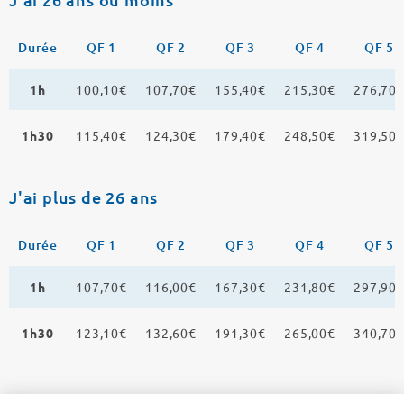
Durée
QF 1
QF 2
QF 3
QF 4
QF 5
1h
100,10€
107,70€
155,40€
215,30€
276,70
1h30
115,40€
124,30€
179,40€
248,50€
319,50
J'ai plus de 26 ans
Durée
QF 1
QF 2
QF 3
QF 4
QF 5
1h
107,70€
116,00€
167,30€
231,80€
297,90
1h30
123,10€
132,60€
191,30€
265,00€
340,70