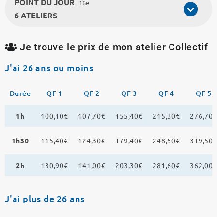
POINT DU JOUR
16e
6 ATELIERS
Je trouve le prix de mon atelier Collectif
J'ai 26 ans ou moins
Durée
QF 1
QF 2
QF 3
QF 4
QF 5
1h
100,10€
107,70€
155,40€
215,30€
276,70
1h30
115,40€
124,30€
179,40€
248,50€
319,50
2h
130,90€
141,00€
203,30€
281,60€
362,00
J'ai plus de 26 ans