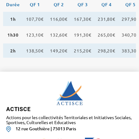
Durée
QF 1
QF 2
QF 3
QF 4
QF 5
1h
107,70€
116,00€
167,30€
231,80€
297,90
1h30
123,10€
132,60€
191,30€
265,00€
340,70
2h
138,50€
149,20€
215,20€
298,20€
383,30
ACTISCE
Actions pour les collectivités Territoriales et Initiatives Sociales,
Sportives, Culturelles et Educatives
12 rue Gouthière | 75013 Paris