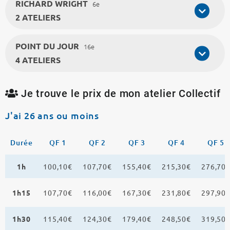
RICHARD WRIGHT
6e
2 ATELIERS
POINT DU JOUR
16e
4 ATELIERS
Je trouve le prix de mon atelier Collectif
J'ai 26 ans ou moins
Durée
QF 1
QF 2
QF 3
QF 4
QF 5
1h
100,10€
107,70€
155,40€
215,30€
276,70
1h15
107,70€
116,00€
167,30€
231,80€
297,90
1h30
115,40€
124,30€
179,40€
248,50€
319,50