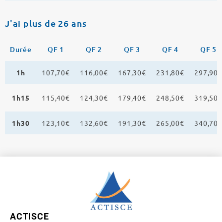
J'ai plus de 26 ans
Durée
QF 1
QF 2
QF 3
QF 4
QF 5
1h
107,70€
116,00€
167,30€
231,80€
297,90
1h15
115,40€
124,30€
179,40€
248,50€
319,50
1h30
123,10€
132,60€
191,30€
265,00€
340,70
ACTISCE