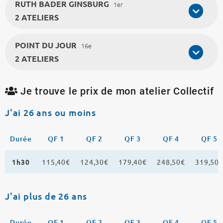
RUTH BADER GINSBURG
1er
2 ATELIERS
POINT DU JOUR
16e
2 ATELIERS
Je trouve le prix de mon atelier Collectif
J'ai 26 ans ou moins
Durée
QF 1
QF 2
QF 3
QF 4
QF 5
1h30
115,40€
124,30€
179,40€
248,50€
319,50
J'ai plus de 26 ans
Durée
QF 1
QF 2
QF 3
QF 4
QF 5