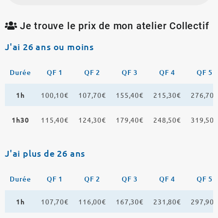
Je trouve le prix de mon atelier Collectif
J'ai 26 ans ou moins
Durée
QF 1
QF 2
QF 3
QF 4
QF 5
1h
100,10€
107,70€
155,40€
215,30€
276,70
1h30
115,40€
124,30€
179,40€
248,50€
319,50
J'ai plus de 26 ans
Durée
QF 1
QF 2
QF 3
QF 4
QF 5
1h
107,70€
116,00€
167,30€
231,80€
297,90