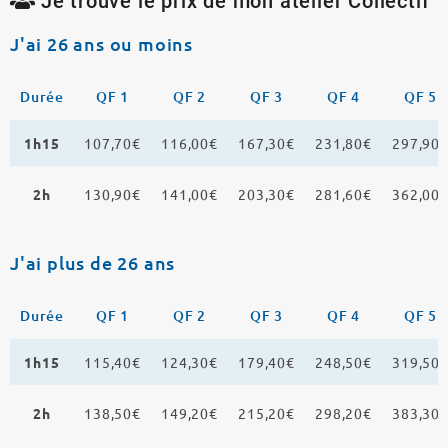
Je trouve le prix de mon atelier Collectif
J'ai 26 ans ou moins
Durée
QF 1
QF 2
QF 3
QF 4
QF 5
1h15
107,70€
116,00€
167,30€
231,80€
297,90
2h
130,90€
141,00€
203,30€
281,60€
362,00
J'ai plus de 26 ans
Durée
QF 1
QF 2
QF 3
QF 4
QF 5
1h15
115,40€
124,30€
179,40€
248,50€
319,50
2h
138,50€
149,20€
215,20€
298,20€
383,30