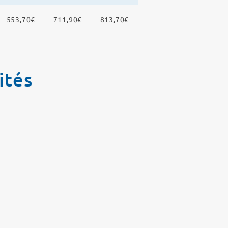
553,70€
711,90€
813,70€
ités