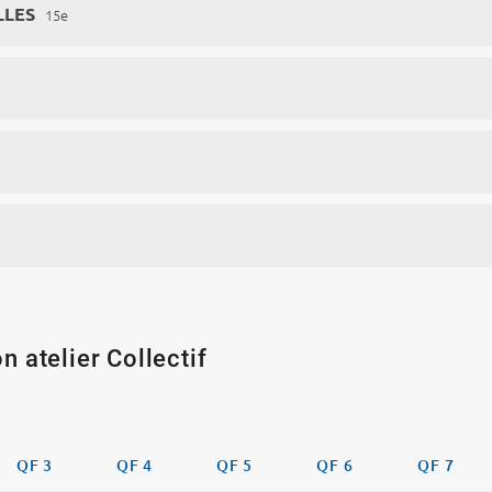
LLES
15e
n atelier Collectif
QF 3
QF 4
QF 5
QF 6
QF 7