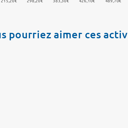
215,20€
298,20€
383,30€
426,10€
489,70€
s pourriez aimer ces activ