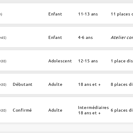
Enfant
11-13 ans
11 places 
h)
Enfant
4-6 ans
Atelier co
h45)
Adolescent
12-15 ans
1 place di
h30)
Débutant
Adulte
18 ans et +
8 places d
h30)
Intermédiaires
Confirmé
Adulte
6 places d
h30)
18 ans et +