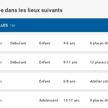
e dans les lieux suivants
LLES
15e
Débutant
Enfant
4-6 ans
6 places d
h)
Débutant
Enfant
9-11 ans
12 places 
h)
Enfant
6-8 ans
Atelier co
h)
Adolescent
13-17 ans
9 places d
h)