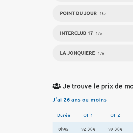
POINT DU JOUR
16e
INTERCLUB 17
17e
LA JONQUIERE
17e
Je trouve le prix de mo
J'ai 26 ans ou moins
Durée
QF 1
QF 2
0h45
92,30€
99,30€