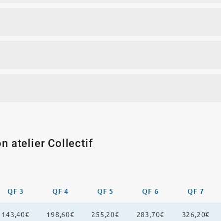
n atelier Collectif
QF 3
QF 4
QF 5
QF 6
QF 7
143,40€
198,60€
255,20€
283,70€
326,20€