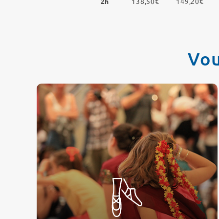
2h
138,50€
149,20€
Vou