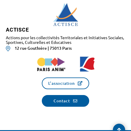
ACTISCE
Actions pour les collectivités Territoriales et Initiatives Sociales,
Sportives, Culturelles et Educatives
12 rue Gouthière | 75013 Paris
L'association
Contact
Reve