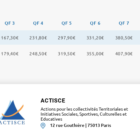
QF 3
QF 4
QF 5
QF 6
QF 7
167,30€
231,80€
297,90€
331,20€
380,50€
179,40€
248,50€
319,50€
355,00€
407,90€
ACTISCE
Actions pour les collectivités Territoriales et
Initiatives Sociales, Sportives, Culturelles et
Educatives
12 rue Gouthière | 75013 Paris