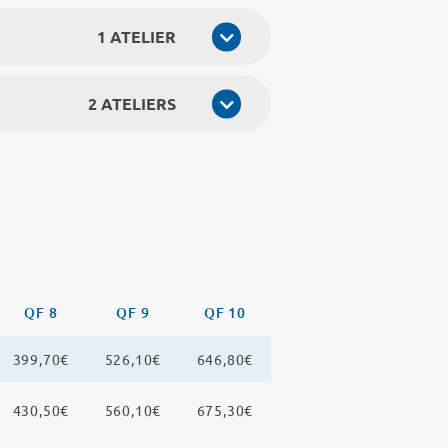
1 ATELIER
2 ATELIERS
QF 8
QF 9
QF 10
399,70€
526,10€
646,80€
430,50€
560,10€
675,30€