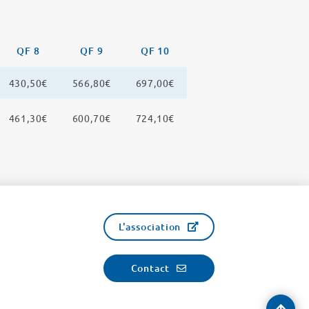
QF 8
QF 9
QF 10
430,50€
566,80€
697,00€
461,30€
600,70€
724,10€
L'association
Contact
Reve