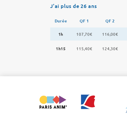
J'ai plus de 26 ans
Durée
QF 1
QF 2
1h
107,70€
116,00€
1h15
115,40€
124,30€