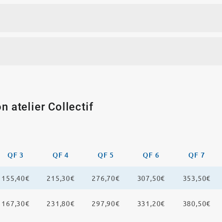
n atelier Collectif
QF 3
QF 4
QF 5
QF 6
QF 7
155,40€
215,30€
276,70€
307,50€
353,50€
167,30€
231,80€
297,90€
331,20€
380,50€