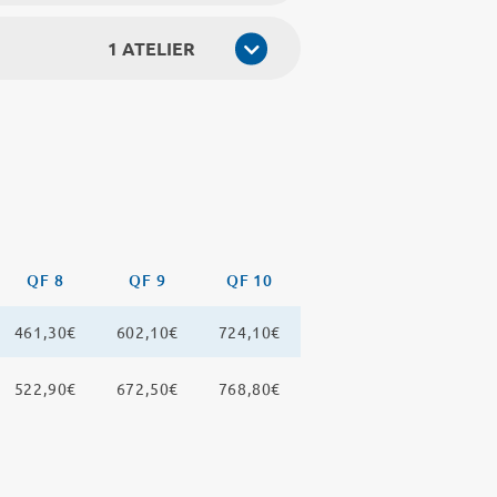
1 ATELIER
QF 8
QF 9
QF 10
461,30€
602,10€
724,10€
522,90€
672,50€
768,80€