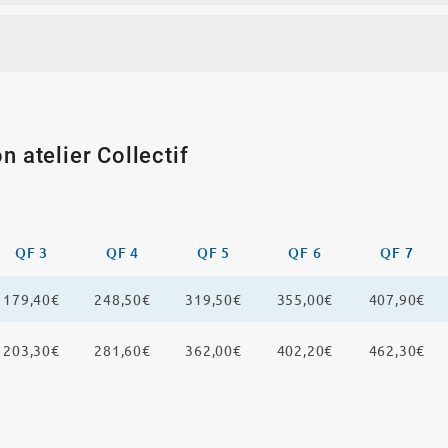
n atelier Collectif
QF 3
QF 4
QF 5
QF 6
QF 7
179,40€
248,50€
319,50€
355,00€
407,90€
203,30€
281,60€
362,00€
402,20€
462,30€