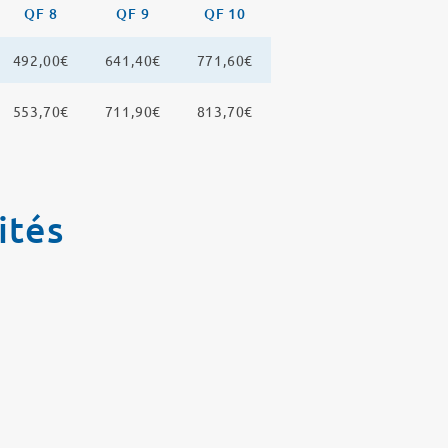
QF 8
QF 9
QF 10
492,00€
641,40€
771,60€
553,70€
711,90€
813,70€
ités