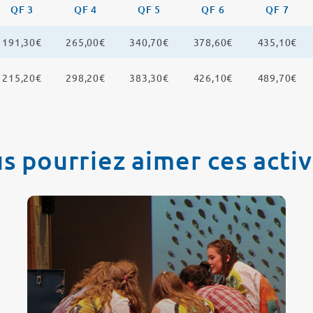
QF 3
QF 4
QF 5
QF 6
QF 7
191,30€
265,00€
340,70€
378,60€
435,10€
215,20€
298,20€
383,30€
426,10€
489,70€
s pourriez aimer ces activ