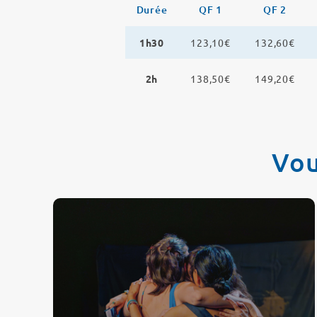
Durée
QF 1
QF 2
1h30
123,10€
132,60€
2h
138,50€
149,20€
Vou