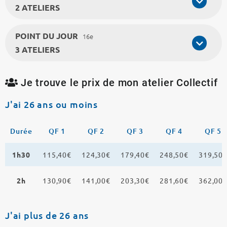
2 ATELIERS
POINT DU JOUR
16e
3 ATELIERS
Je trouve le prix de mon atelier Collectif
J'ai 26 ans ou moins
Durée
QF 1
QF 2
QF 3
QF 4
QF 5
1h30
115,40€
124,30€
179,40€
248,50€
319,50
2h
130,90€
141,00€
203,30€
281,60€
362,00
J'ai plus de 26 ans