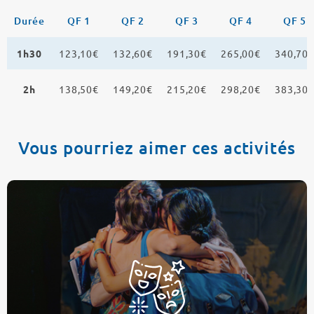
Durée
QF 1
QF 2
QF 3
QF 4
QF 5
1h30
123,10€
132,60€
191,30€
265,00€
340,70
2h
138,50€
149,20€
215,20€
298,20€
383,30
Vous pourriez aimer ces activités