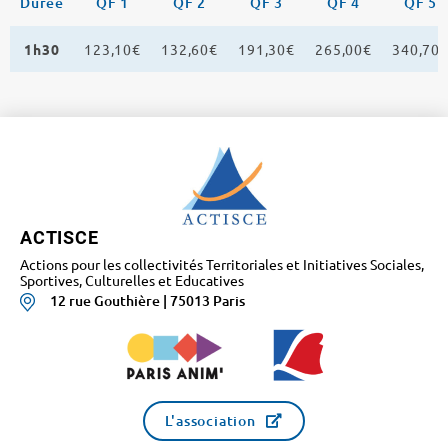
Durée
QF 1
QF 2
QF 3
QF 4
QF 5
1h30
123,10€
132,60€
191,30€
265,00€
340,70
ACTISCE
Actions pour les collectivités Territoriales et Initiatives Sociales,
Sportives, Culturelles et Educatives
12 rue Gouthière | 75013 Paris
L'association