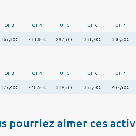
QF 3
QF 4
QF 5
QF 6
QF 7
167,30€
231,80€
297,90€
331,20€
380,50€
QF 3
QF 4
QF 5
QF 6
QF 7
179,40€
248,50€
319,50€
355,00€
407,90€
s pourriez aimer ces activ