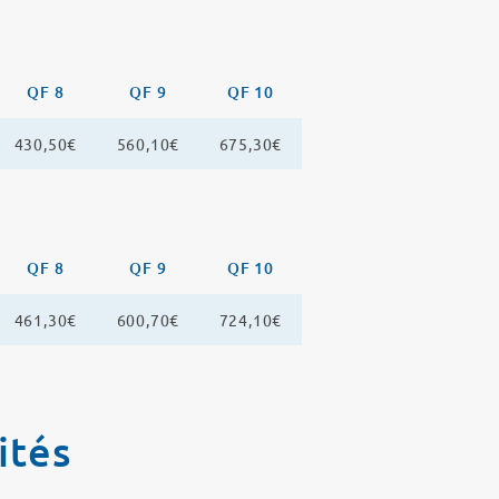
QF 8
QF 9
QF 10
430,50€
560,10€
675,30€
QF 8
QF 9
QF 10
461,30€
600,70€
724,10€
ités