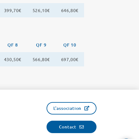
399,70€
526,10€
646,80€
QF 8
QF 9
QF 10
430,50€
566,80€
697,00€
L'association
Contact