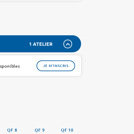
1 ATELIER
isponibles
JE M'INSCRIS
QF 8
QF 9
QF 10