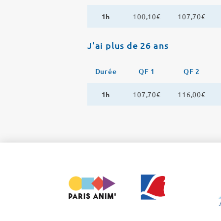
1h
100,10€
107,70€
J'ai plus de 26 ans
Durée
QF 1
QF 2
1h
107,70€
116,00€