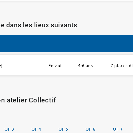
e dans les lieux suivants
Enfant
4-6 ans
7 places d
h)
n atelier Collectif
QF 3
QF 4
QF 5
QF 6
QF 7