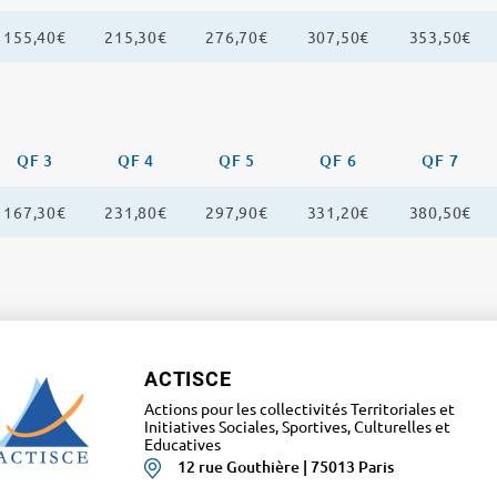
155,40€
215,30€
276,70€
307,50€
353,50€
QF 3
QF 4
QF 5
QF 6
QF 7
167,30€
231,80€
297,90€
331,20€
380,50€
ACTISCE
Actions pour les collectivités Territoriales et
Initiatives Sociales, Sportives, Culturelles et
Educatives
12 rue Gouthière | 75013 Paris