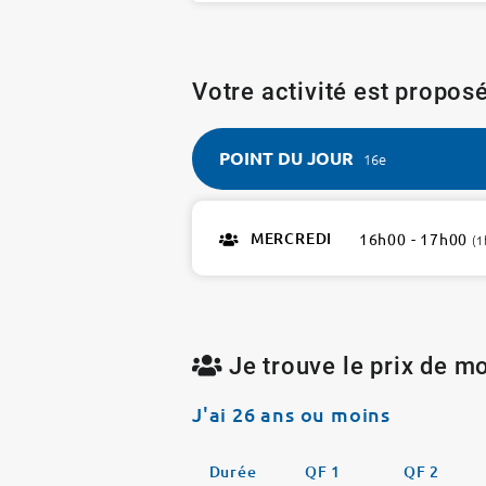
Votre activité est proposé
POINT DU JOUR
16e
POINT
DU
MERCREDI
16h00 - 17h00
(1
JOUR
16e
1
atelier
Je trouve le prix de mo
J'ai 26 ans ou moins
Durée
QF 1
QF 2