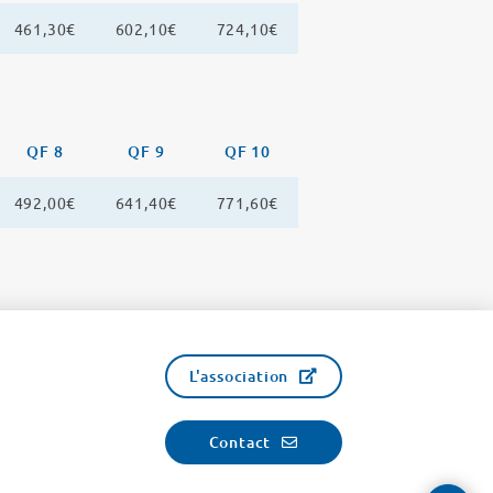
461,30€
602,10€
724,10€
QF 8
QF 9
QF 10
492,00€
641,40€
771,60€
L'association
Contact