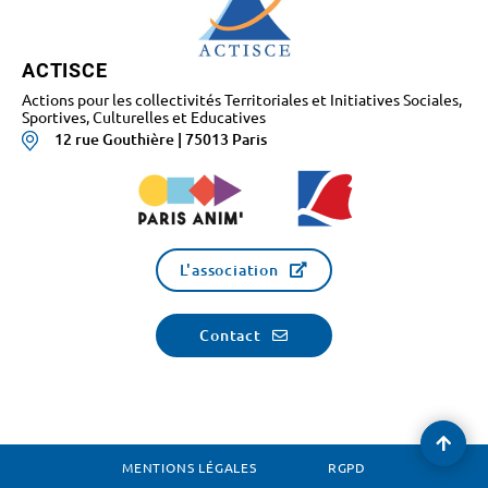
ACTISCE
Actions pour les collectivités Territoriales et Initiatives Sociales,
Sportives, Culturelles et Educatives
12 rue Gouthière | 75013 Paris
L'association
Contact
Reve
en
MENTIONS LÉGALES
RGPD