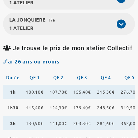
1 ATELIER
LA JONQUIERE
17e
1 ATELIER
Je trouve le prix de mon atelier Collectif
J'ai 26 ans ou moins
Durée
QF 1
QF 2
QF 3
QF 4
QF 5
1h
100,10€
107,70€
155,40€
215,30€
276,70
1h30
115,40€
124,30€
179,40€
248,50€
319,50
2h
130,90€
141,00€
203,30€
281,60€
362,00