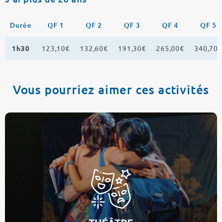
Durée
QF 1
QF 2
QF 3
QF 4
QF 5
1h30
123,10€
132,60€
191,30€
265,00€
340,70
Vous pourriez aimer ces activités