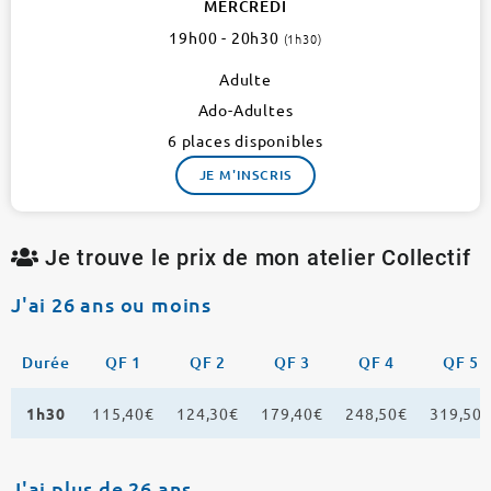
17e
MERCREDI
1
19h00 - 20h30
(1h30)
atelier
Adulte
Ado-Adultes
6 places disponibles
JE M'INSCRIS
Je trouve le prix de mon atelier Collectif
J'ai 26 ans ou moins
Durée
QF 1
QF 2
QF 3
QF 4
QF 5
1h30
115,40€
124,30€
179,40€
248,50€
319,50
J'ai plus de 26 ans