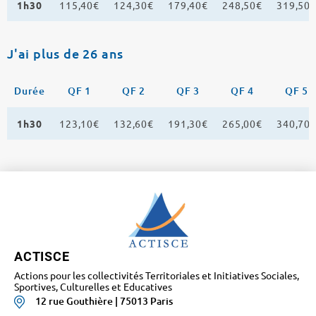
1h30
115,40€
124,30€
179,40€
248,50€
319,50
J'ai plus de 26 ans
Durée
QF 1
QF 2
QF 3
QF 4
QF 5
1h30
123,10€
132,60€
191,30€
265,00€
340,70
ACTISCE
Actions pour les collectivités Territoriales et Initiatives Sociales,
Sportives, Culturelles et Educatives
12 rue Gouthière | 75013 Paris