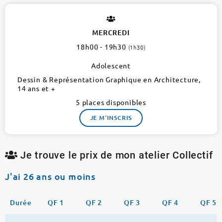
SIMON
LE
FRANC
MERCREDI
4e
18h00 - 19h30
(1h30)
1
atelier
Adolescent
Dessin & Représentation Graphique en Architecture,
14 ans et +
5 places disponibles
JE M'INSCRIS
Je trouve le prix de mon atelier Collectif
J'ai 26 ans ou moins
Durée
QF 1
QF 2
QF 3
QF 4
QF 5