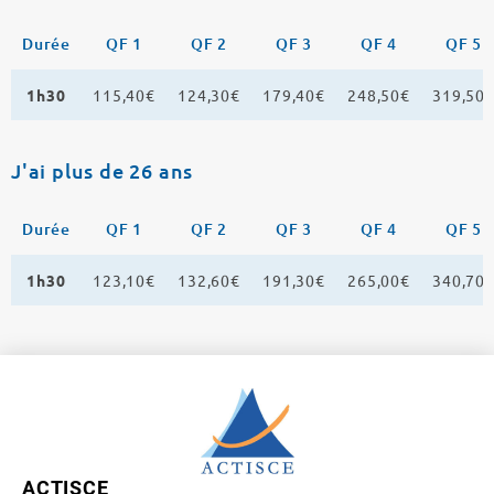
Durée
QF 1
QF 2
QF 3
QF 4
QF 5
1h30
115,40€
124,30€
179,40€
248,50€
319,50
J'ai plus de 26 ans
Durée
QF 1
QF 2
QF 3
QF 4
QF 5
1h30
123,10€
132,60€
191,30€
265,00€
340,70
ACTISCE