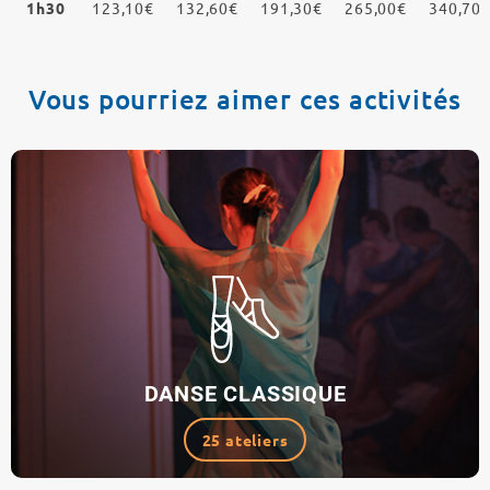
1h30
123,10€
132,60€
191,30€
265,00€
340,70
Vous pourriez aimer ces activités
DANSE CLASSIQUE
25 ateliers