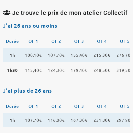
Je trouve le prix de mon atelier Collectif
J'ai 26 ans ou moins
Durée
QF 1
QF 2
QF 3
QF 4
QF 5
1h
100,10€
107,70€
155,40€
215,30€
276,70
1h30
115,40€
124,30€
179,40€
248,50€
319,50
J'ai plus de 26 ans
Durée
QF 1
QF 2
QF 3
QF 4
QF 5
1h
107,70€
116,00€
167,30€
231,80€
297,90