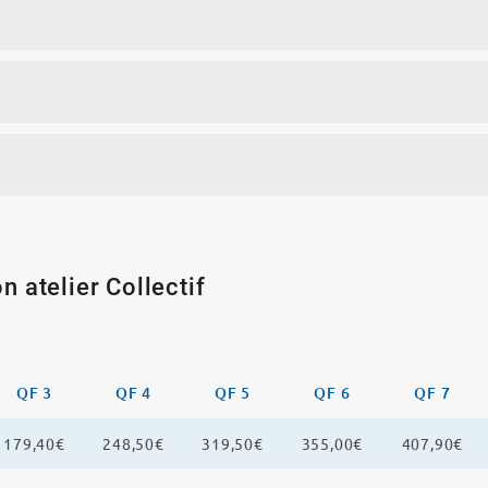
n atelier Collectif
QF 3
QF 4
QF 5
QF 6
QF 7
179,40€
248,50€
319,50€
355,00€
407,90€