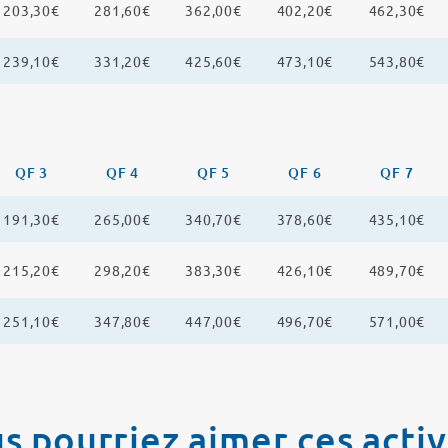
203,30€
281,60€
362,00€
402,20€
462,30€
239,10€
331,20€
425,60€
473,10€
543,80€
QF 3
QF 4
QF 5
QF 6
QF 7
191,30€
265,00€
340,70€
378,60€
435,10€
215,20€
298,20€
383,30€
426,10€
489,70€
251,10€
347,80€
447,00€
496,70€
571,00€
s pourriez aimer ces activ