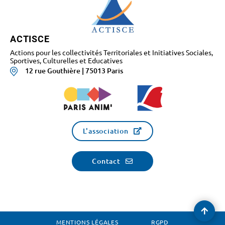
ACTISCE
Actions pour les collectivités Territoriales et Initiatives Sociales,
Sportives, Culturelles et Educatives
12 rue Gouthière | 75013 Paris
L'association
Contact
Reve
en
MENTIONS LÉGALES
RGPD