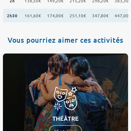
2h
138,50€
149,20€
215,20€
298,20€
383,30
2h30
161,60€
174,00€
251,10€
347,80€
447,00
Vous pourriez aimer ces activités
THÉÂTRE