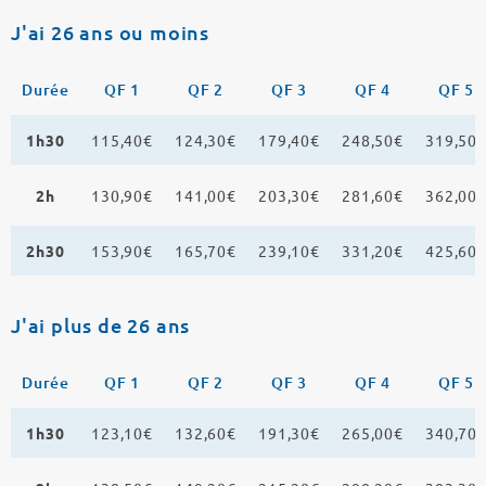
J'ai 26 ans ou moins
Durée
QF 1
QF 2
QF 3
QF 4
QF 5
1h30
115,40€
124,30€
179,40€
248,50€
319,50
2h
130,90€
141,00€
203,30€
281,60€
362,00
2h30
153,90€
165,70€
239,10€
331,20€
425,60
J'ai plus de 26 ans
Durée
QF 1
QF 2
QF 3
QF 4
QF 5
1h30
123,10€
132,60€
191,30€
265,00€
340,70