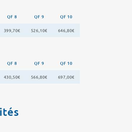
QF 8
QF 9
QF 10
399,70€
526,10€
646,80€
QF 8
QF 9
QF 10
430,50€
566,80€
697,00€
ités