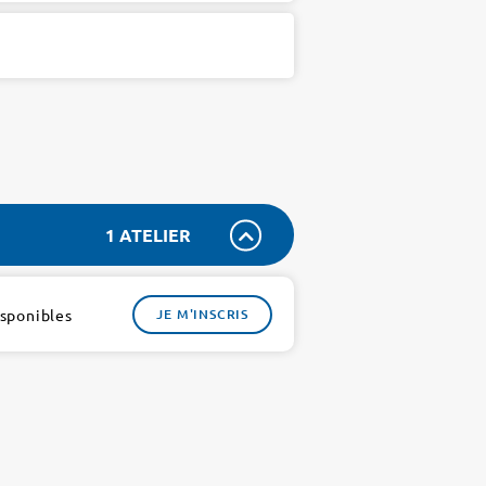
1 ATELIER
isponibles
JE M'INSCRIS