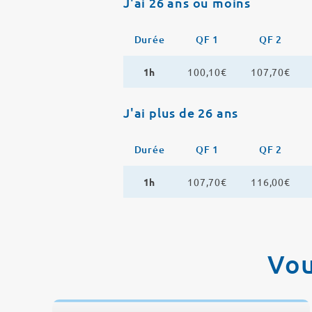
J'ai 26 ans ou moins
Durée
QF 1
QF 2
1h
100,10€
107,70€
J'ai plus de 26 ans
Durée
QF 1
QF 2
1h
107,70€
116,00€
Vou