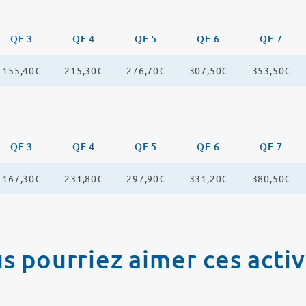
QF 3
QF 4
QF 5
QF 6
QF 7
155,40€
215,30€
276,70€
307,50€
353,50€
QF 3
QF 4
QF 5
QF 6
QF 7
167,30€
231,80€
297,90€
331,20€
380,50€
s pourriez aimer ces activ