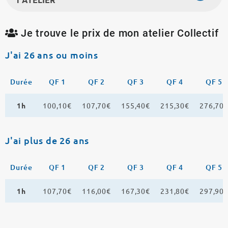
Je trouve le prix de mon atelier Collectif
J'ai 26 ans ou moins
Durée
QF 1
QF 2
QF 3
QF 4
QF 5
1h
100,10€
107,70€
155,40€
215,30€
276,70
J'ai plus de 26 ans
Durée
QF 1
QF 2
QF 3
QF 4
QF 5
1h
107,70€
116,00€
167,30€
231,80€
297,90