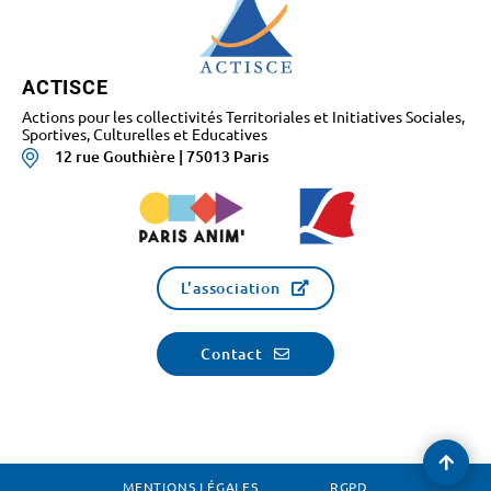
ACTISCE
Actions pour les collectivités Territoriales et Initiatives Sociales,
Sportives, Culturelles et Educatives
12 rue Gouthière | 75013 Paris
L'association
Contact
Reve
en
MENTIONS LÉGALES
RGPD