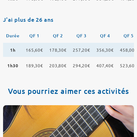
J'ai plus de 26 ans
Durée
QF 1
QF 2
QF 3
QF 4
QF 5
1h
165,60€
178,30€
257,20€
356,30€
458,00
1h30
189,30€
203,80€
294,20€
407,40€
523,60
Vous pourriez aimer ces activités