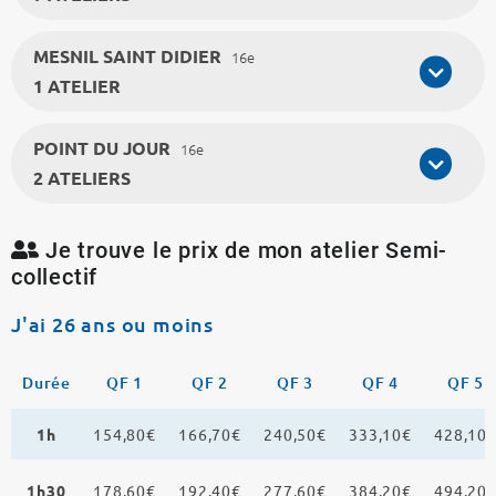
MESNIL SAINT DIDIER
16e
1 ATELIER
POINT DU JOUR
16e
2 ATELIERS
Je trouve le prix de mon atelier Semi-
collectif
J'ai 26 ans ou moins
Durée
QF 1
QF 2
QF 3
QF 4
QF 5
1h
154,80€
166,70€
240,50€
333,10€
428,10
1h30
178,60€
192,40€
277,60€
384,20€
494,20