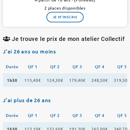
2 places disponibles
JE M'INSCRIS
Je trouve le prix de mon atelier Collectif
J'ai 26 ans ou moins
Durée
QF 1
QF 2
QF 3
QF 4
QF 5
1h30
115,40€
124,30€
179,40€
248,50€
319,50
J'ai plus de 26 ans
Durée
QF 1
QF 2
QF 3
QF 4
QF 5
1h30
123,10€
132,60€
191,30€
265,00€
340,70