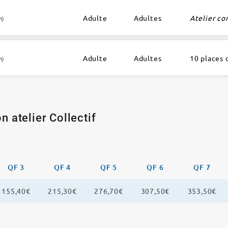
Adulte
Adultes
Atelier co
h)
Adulte
Adultes
10 places 
h)
n atelier Collectif
QF 3
QF 4
QF 5
QF 6
QF 7
155,40€
215,30€
276,70€
307,50€
353,50€