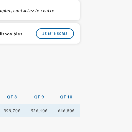
mplet, contactez le centre
disponibles
JE M'INSCRIS
QF 8
QF 9
QF 10
399,70€
526,10€
646,80€