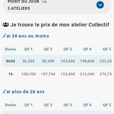
POINT DU JOUR
16e
2 ATELIERS
Je trouve le prix de mon atelier Collectif
J'ai 26 ans ou moins
Durée
QF 1
QF 2
QF 3
QF 4
QF 5
0h45
92,30€
99,30€
143,40€
198,60€
255,20
1h
100,10€
107,70€
155,40€
215,30€
276,70
J'ai plus de 26 ans
Durée
QF 1
QF 2
QF 3
QF 4
QF 5