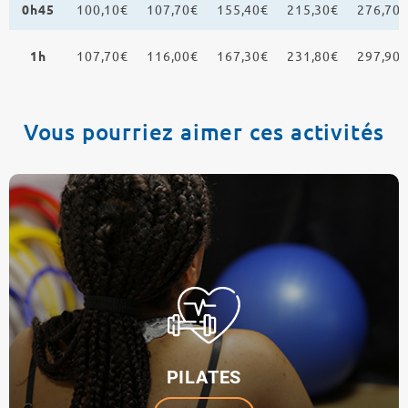
0h45
100,10€
107,70€
155,40€
215,30€
276,70
1h
107,70€
116,00€
167,30€
231,80€
297,90
Vous pourriez aimer ces activités
PILATES