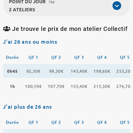
POINT DU JOUR
16e
2 ATELIERS
Je trouve le prix de mon atelier Collectif
J'ai 26 ans ou moins
Durée
QF 1
QF 2
QF 3
QF 4
QF 5
0h45
92,30€
99,30€
143,40€
198,60€
255,20
1h
100,10€
107,70€
155,40€
215,30€
276,70
J'ai plus de 26 ans
Durée
QF 1
QF 2
QF 3
QF 4
QF 5