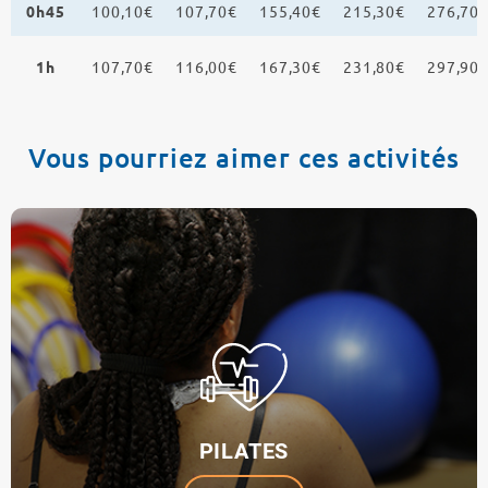
0h45
100,10€
107,70€
155,40€
215,30€
276,70
1h
107,70€
116,00€
167,30€
231,80€
297,90
Vous pourriez aimer ces activités
PILATES