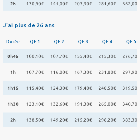
2h
130,90€
141,00€
203,30€
281,60€
362,00
J'ai plus de 26 ans
Durée
QF 1
QF 2
QF 3
QF 4
QF 5
0h45
100,10€
107,70€
155,40€
215,30€
276,70
1h
107,70€
116,00€
167,30€
231,80€
297,90
1h15
115,40€
124,30€
179,40€
248,50€
319,50
1h30
123,10€
132,60€
191,30€
265,00€
340,70
2h
138,50€
149,20€
215,20€
298,20€
383,30