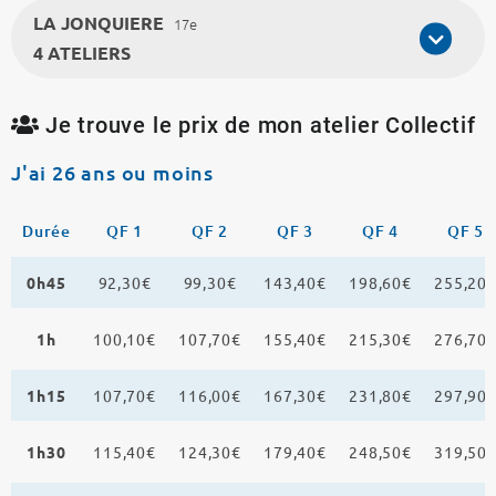
LA JONQUIERE
17e
4 ATELIERS
Je trouve le prix de mon atelier Collectif
J'ai 26 ans ou moins
Durée
QF 1
QF 2
QF 3
QF 4
QF 5
0h45
92,30€
99,30€
143,40€
198,60€
255,20
1h
100,10€
107,70€
155,40€
215,30€
276,70
1h15
107,70€
116,00€
167,30€
231,80€
297,90
1h30
115,40€
124,30€
179,40€
248,50€
319,50