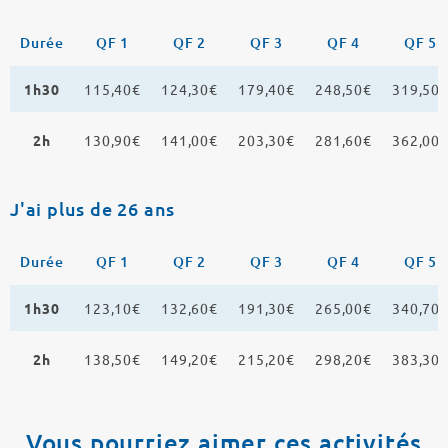
Durée
QF 1
QF 2
QF 3
QF 4
QF 5
1h30
115,40€
124,30€
179,40€
248,50€
319,50
2h
130,90€
141,00€
203,30€
281,60€
362,00
J'ai plus de 26 ans
Durée
QF 1
QF 2
QF 3
QF 4
QF 5
1h30
123,10€
132,60€
191,30€
265,00€
340,70
2h
138,50€
149,20€
215,20€
298,20€
383,30
Vous pourriez aimer ces activités