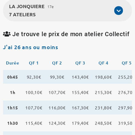
LA JONQUIERE
17e
7 ATELIERS
Je trouve le prix de mon atelier Collectif
J'ai 26 ans ou moins
Durée
QF 1
QF 2
QF 3
QF 4
QF 5
0h45
92,30€
99,30€
143,40€
198,60€
255,20
1h
100,10€
107,70€
155,40€
215,30€
276,70
1h15
107,70€
116,00€
167,30€
231,80€
297,90
1h30
115,40€
124,30€
179,40€
248,50€
319,50