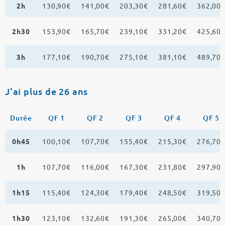
2h
130,90€
141,00€
203,30€
281,60€
362,00
2h30
153,90€
165,70€
239,10€
331,20€
425,60
3h
177,10€
190,70€
275,10€
381,10€
489,70
J'ai plus de 26 ans
Durée
QF 1
QF 2
QF 3
QF 4
QF 5
0h45
100,10€
107,70€
155,40€
215,30€
276,70
1h
107,70€
116,00€
167,30€
231,80€
297,90
1h15
115,40€
124,30€
179,40€
248,50€
319,50
1h30
123,10€
132,60€
191,30€
265,00€
340,70