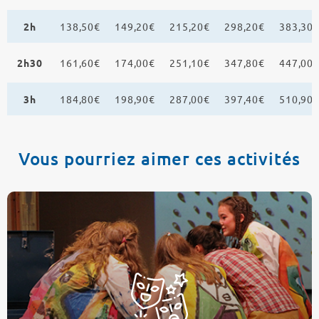
2h
138,50€
149,20€
215,20€
298,20€
383,30
2h30
161,60€
174,00€
251,10€
347,80€
447,00
3h
184,80€
198,90€
287,00€
397,40€
510,90
Vous pourriez aimer ces activités