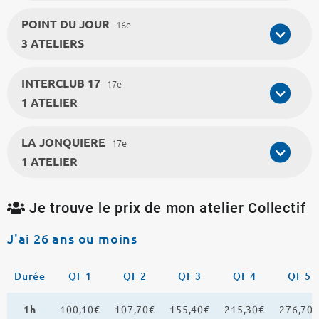
POINT DU JOUR
16e
3 ATELIERS
INTERCLUB 17
17e
1 ATELIER
LA JONQUIERE
17e
1 ATELIER
Je trouve le prix de mon atelier Collectif
J'ai 26 ans ou moins
Durée
QF 1
QF 2
QF 3
QF 4
QF 5
1h
100,10€
107,70€
155,40€
215,30€
276,70