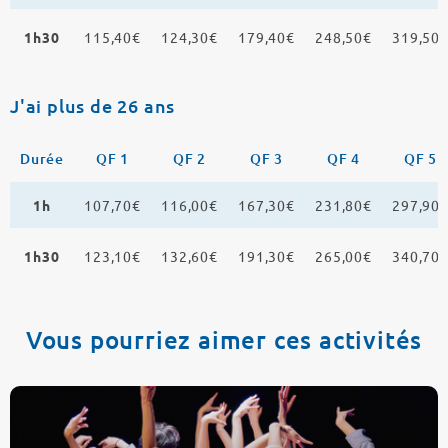
1h30
115,40€
124,30€
179,40€
248,50€
319,50
J'ai plus de 26 ans
Durée
QF 1
QF 2
QF 3
QF 4
QF 5
1h
107,70€
116,00€
167,30€
231,80€
297,90
1h30
123,10€
132,60€
191,30€
265,00€
340,70
Vous pourriez aimer ces activités